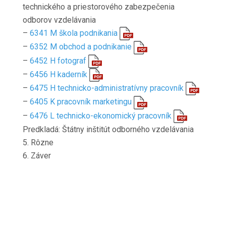
technického a priestorového zabezpečenia
odborov vzdelávania
–
6341 M škola podnikania
–
6352 M obchod a podnikanie
–
6452 H fotograf
–
6456 H kaderník
–
6475 H technicko-administratívny pracovník
–
6405 K pracovník marketingu
–
6476 L technicko-ekonomický pracovník
Predkladá: Štátny inštitút odborného vzdelávania
5. Rôzne
6. Záver