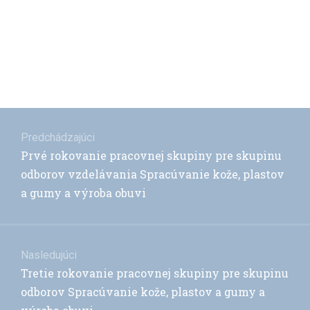
Navigácia
v
Predchádzajúci
Previous
Prvé rokovanie pracovnej skupiny pre skupinu
článku
post:
odborov vzdelávania Spracúvanie kože, plastov
a gumy a výroba obuvi
Nasledujúci
Next
Tretie rokovanie pracovnej skupiny pre skupinu
post:
odborov Spracúvanie kože, plastov a gumy a