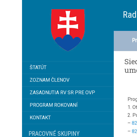
Rad
Pr
Sie
ŠTATÚT
ume
ZOZNAM ČLENOV
ZASADNUTIA RV SR PRE OVP
Prog
PROGRAM ROKOVANÍ
1. O
2. P
KONTAKT
–
82
–
82
PRACOVNÉ SKUPINY