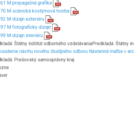
61 M propagačná grafika
70 M scénická kostýmová tvorba
92 M dizajn exteriéru
97 M fotograficky dizajn
99 M dizajn interiéru
kladá: Štátny inštitút odborného vzdelávaniaPredkladá: Štátny i
súdenie návrhu nového študijného odboru Nástenná maľba v arc
kladá: Prešovský samosprávny kraj
ôzne
áver