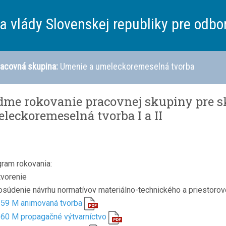
a vlády Slovenskej republiky pre odbo
acovná skupina:
Umenie a umeleckoremeselná tvorba
dme rokovanie pracovnej skupiny pre 
leckoremeselná tvorba I a II
ram rokovania:
tvorenie
osúdenie návrhu normatívov materiálno-technického a priestoro
59 M animovaná tvorba
60 M propagačné výtvarníctvo