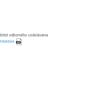
nštitút odborného vzdelávania
hitektúre