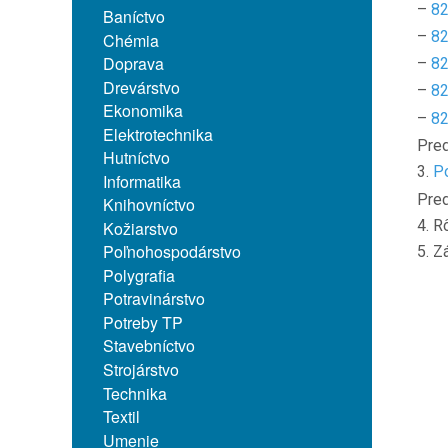
–
82
Baníctvo
–
82
Chémia
Doprava
–
82
Drevárstvo
–
82
Ekonomika
–
82
Elektrotechnika
Pred
Hutníctvo
3.
Po
Informatika
Pred
Knihovníctvo
4. R
Kožiarstvo
Poľnohospodárstvo
5. Z
Polygrafia
Potravinárstvo
Potreby TP
Stavebníctvo
Strojárstvo
Technika
Textil
Umenie