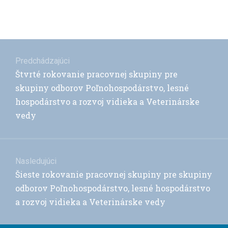
Navigácia
v
Predchádzajúci
Previous
Štvrté rokovanie pracovnej skupiny pre
článku
post:
skupiny odborov Poľnohospodárstvo, lesné
hospodárstvo a rozvoj vidieka a Veterinárske
vedy
Nasledujúci
Next
Šieste rokovanie pracovnej skupiny pre skupiny
post:
odborov Poľnohospodárstvo, lesné hospodárstvo
a rozvoj vidieka a Veterinárske vedy