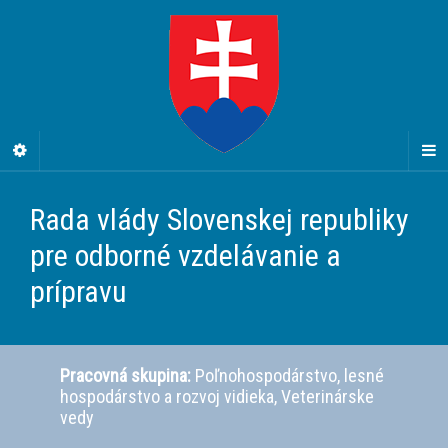
Rada vlády Slovenskej republiky
pre odborné vzdelávanie a
prípravu
Pracovná skupina:
Poľnohospodárstvo, lesné
hospodárstvo a rozvoj vidieka, Veterinárske
vedy