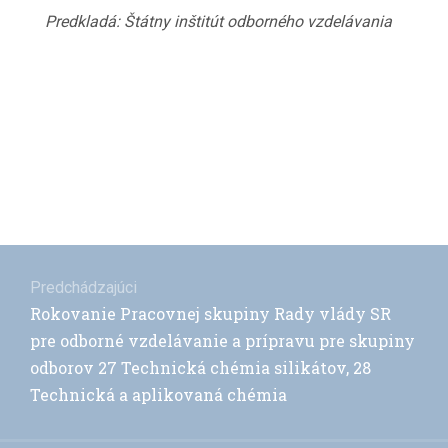
Predkladá: Štátny inštitút odborného vzdelávania
Navigácia
v
Predchádzajúci
Previous
Rokovanie Pracovnej skupiny Rady vlády SR
článku
post:
pre odborné vzdelávanie a prípravu pre skupiny
odborov 27 Technická chémia silikátov, 28
Technická a aplikovaná chémia