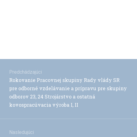
Navigácia
v
Predchádzajúci
Previous
Rokovanie Pracovnej skupiny Rady vlády SR
článku
post:
pre odborné vzdelávanie a prípravu pre skupiny
odborov 23, 24 Strojárstvo a ostatná
kovospracúvacia výroba I, II
Nasledujúci