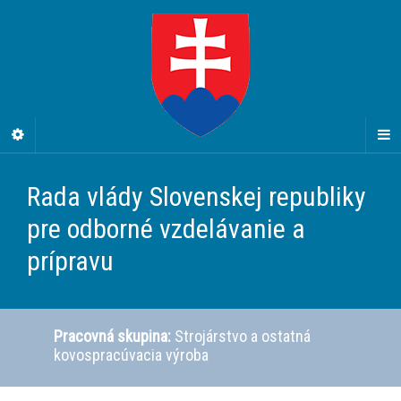
Rada vlády Slovenskej republiky
pre odborné vzdelávanie a
prípravu
Pracovná skupina:
Strojárstvo a ostatná
kovospracúvacia výroba